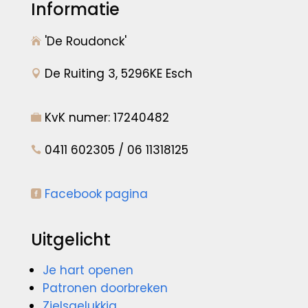
Informatie
'De Roudonck'

De Ruiting 3, 5296KE Esch

KvK numer: 17240482

0411 602305 / 06 11318125

Facebook pagina

Uitgelicht
Je hart openen
Patronen doorbreken
Zielsgelukkig